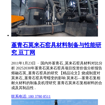
堇青石莫来石窑具材料制备与性能研
究 豆丁网
2011年1月23日 · 国内外堇青石_莫来石窑具材料对比分
析 20252030年堇青石莫来石窑具项目投资价值分析报告
熔融石英_堇青石窑具的研究 【精品论文】烧成制度对
莫来石_堇青石窑具弯蠕变的影响 莫来石—堇青石复相
耐火材料的制备及机理研究 堇青石莫来石复相材料的合
成及其制品性 .
联系电话: 180 3780 8511