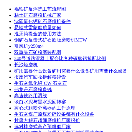
褐铁矿反浮选工艺流程图
粘土矿石磨粉机械厂家
沈阳氧化钙矿石磨粉机备件
悬辊式雷蒙磨质量如何
混汞筒提金的使用方法
铜矿石反击式矿石欧版磨粉机MTW
引风机y250m4
双重晶石矿粉磨装配图
240号道路混凝土配合比各种碳酸钙掺配比例
长沙塔磨机
矿用需要什么设备矿用需要什么设备矿用需要什么设备
报废汽车回收拆解粉碎设
生石灰氧化钙-CW-石灰石
弗龙丹石磨粉多钱
高速铁路用滑线
谈白水泥与黑水泥回转窑
离心式粗粉分离器的工作原理
生石灰煤厂原煤粉碎设备都有什么设备
甘肃方解石超细磨粉机厂家报价
选对棒磨式高产预粉磨厂家