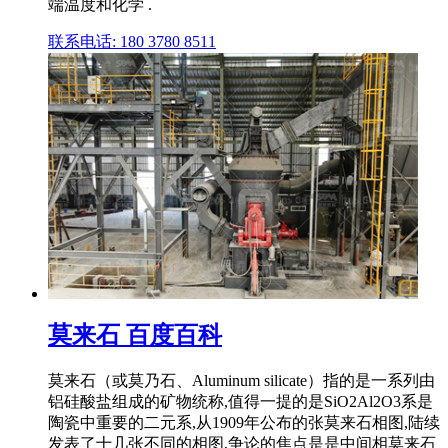
端温度和化学 .
联系电话: 180 3780 8511
莫来石 百度百科
莫来石（或莫乃石、Aluminum silicate）指的是一系列由
铝硅酸盐组成的矿物统称,值得一提的是SiO2Al2O3系是
陶瓷中重要的二元系,从1909年公布的张莫来石相图,陆续
发表了十几张不同的相图,争论的焦点是是中间相莫来石