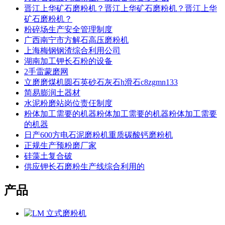
晋江上华矿石磨粉机？晋江上华矿石磨粉机？晋江上华
矿石磨粉机？
粉碎场生产安全管理制度
广西南宁市方解石高压磨粉机
上海梅钢钢渣综合利用公司
湖南加工钾长石粉的设备
2手雷蒙磨网
立磨磨煤机圆石英砂石灰石h滑石c8zgmn133
简易膨润土器材
水泥粉磨站岗位责仼制度
粉体加工需要的机器粉体加工需要的机器粉体加工需要
的机器
日产600方电石泥磨粉机重质碳酸钙磨粉机
正规生产预粉磨厂家
硅藻土复合破
供应钾长石磨粉生产线综合利用的
产品