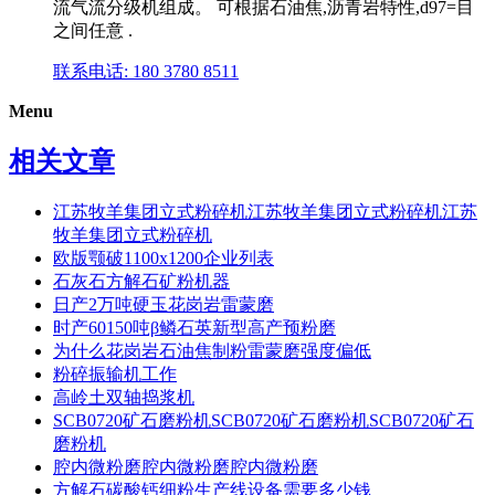
流气流分级机组成。 可根据石油焦,沥青岩特性,d97=目
之间任意 .
联系电话: 180 3780 8511
Menu
相关文章
江苏牧羊集团立式粉碎机江苏牧羊集团立式粉碎机江苏
牧羊集团立式粉碎机
欧版颚破1100x1200企业列表
石灰石方解石矿粉机器
日产2万吨硬玉花岗岩雷蒙磨
时产60150吨β鳞石英新型高产预粉磨
为什么花岗岩石油焦制粉雷蒙磨强度偏低
粉碎振输机工作
高岭土双轴捣浆机
SCB0720矿石磨粉机SCB0720矿石磨粉机SCB0720矿石
磨粉机
腔内微粉磨腔内微粉磨腔内微粉磨
方解石碳酸钙细粉生产线设备需要多少钱