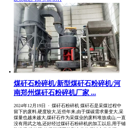
煤矸石粉碎机/新型煤矸石粉碎机/河
南郑州煤矸石粉碎机厂家 ...
2024年12月19日 · 煤矸石粉碎机 煤矸石是采煤过程中
留下的废料,硬度较大,近些年来,由于煤碳需求量变大,采
煤量也越来越大,煤矸石作为采煤业的废料堆放成山,一直
没有用武之地,还好经过煤矸石粉碎机的加工以后,用于铺