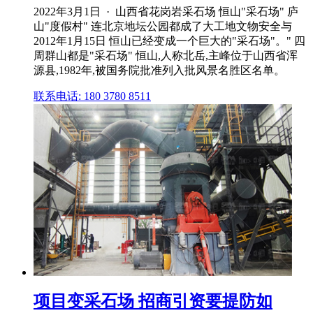
2022年3月1日 · 山西省花岗岩采石场 恒山"采石场" 庐
山"度假村" 连北京地坛公园都成了大工地文物安全与
2012年1月15日 恒山已经变成一个巨大的"采石场"。" 四
周群山都是"采石场" 恒山,人称北岳,主峰位于山西省浑
源县,1982年,被国务院批准列入批风景名胜区名单。
联系电话: 180 3780 8511
项目变采石场 招商引资要提防如