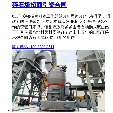
碎石场招商引资合同
011年乡镇招商引资工作总结01年思路011年,在县委 、县
政府的正确领导下,立足本镇实际,把招商引资作为经济工
作的突破口来抓。镇党委政府紧紧围绕石场购买该山已
于年月份跟当地村民村委签订了该山十五年的山场开采
承包合同该石山属花 岗 征用的用作 ...
联系电话: 180 3780 8511