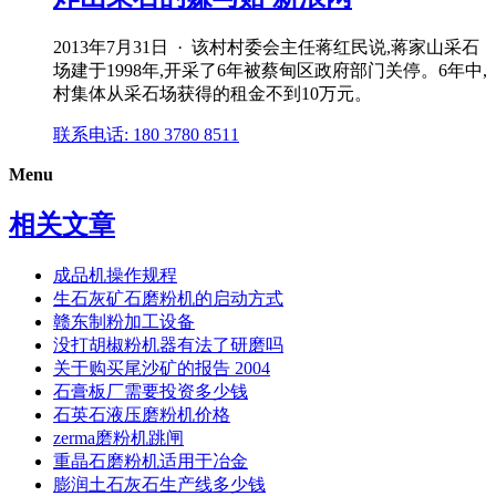
2013年7月31日 · 该村村委会主任蒋红民说,蒋家山采石
场建于1998年,开采了6年被蔡甸区政府部门关停。6年中,
村集体从采石场获得的租金不到10万元。
联系电话: 180 3780 8511
Menu
相关文章
成品机操作规程
生石灰矿石磨粉机的启动方式
赣东制粉加工设备
没打胡椒粉机器有法了研磨吗
关于购买尾沙矿的报告 2004
石膏板厂需要投资多少钱
石英石液压磨粉机价格
zerma磨粉机跳闸
重晶石磨粉机适用于冶金
膨润土石灰石生产线多少钱