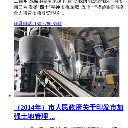
工强乡"战略的要务来抓,打着"尽我所能,您说我办"的招
商口号,发扬"四千"精神招商,采取"五个一"措施跟踪服务,
全力培育招商引资环境 ...
联系电话: 180 3780 8511
（2014年）市人民政府关于印发市加
强土地管理 ...