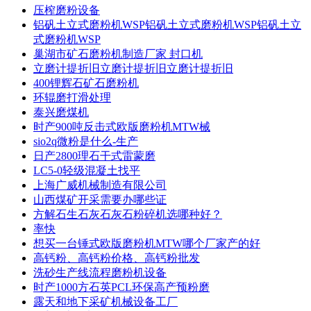
压榨磨粉设备
铝矾土立式磨粉机WSP铝矾土立式磨粉机WSP铝矾土立
式磨粉机WSP
巢湖市矿石磨粉机制造厂家 封口机
立磨计提折旧立磨计提折旧立磨计提折旧
400锂辉石矿石磨粉机
环辊磨打滑处理
泰兴磨煤机
时产900吨反击式欧版磨粉机MTW械
sio2q微粉是什么-生产
日产2800理石干式雷蒙磨
LC5-0轻级混凝土找平
上海广威机械制造有限公司
山西煤矿开采需要办哪些证
方解石生石灰石灰石粉碎机选哪种好？
率快
想买一台锤式欧版磨粉机MTW哪个厂家产的好
高钙粉、高钙粉价格、高钙粉批发
洗砂生产线流程磨粉机设备
时产1000方石英PCL环保高产预粉磨
露天和地下采矿机械设备工厂