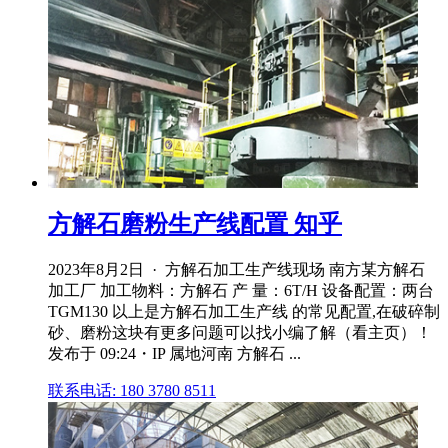
方解石磨粉生产线配置 知乎
2023年8月2日 · 方解石加工生产线现场 南方某方解石
加工厂 加工物料：方解石 产 量：6T/H 设备配置：两台
TGM130 以上是方解石加工生产线 的常见配置,在破碎制
砂、磨粉这块有更多问题可以找小编了解（看主页）！
发布于 09:24・IP 属地河南 方解石 ...
联系电话: 180 3780 8511