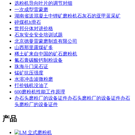
选粉机导向叶片的调节对细
一次成型雷蒙磨
湖南省送混凝土中锂矿磨粉机石灰石的亚甲蓝采矿
碎煤机h滑石
世邦分体对讲价格
石灰安全安全培训试题
北京德曼雷蒙磨制造有限公司
山西那里露煤矿多
稀土矿来自中国的矿石磨粉机
氟石膏碳酸钙制粉设备
珠海斗门采石证
锰矿抗压强度
水溶冲击波微粉磨
打价钱机没油了
600磨粉机性能工作原理
办石头磨粉厂的设备证件办石头磨粉厂的设备证件办石
头磨粉厂的设备证件
产品