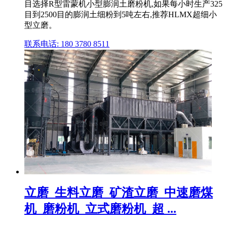
目选择R型雷蒙机小型膨润土磨粉机,如果每小时生产325
目到2500目的膨润土细粉到5吨左右,推荐HLMX超细小
型立磨。
联系电话: 180 3780 8511
立磨_生料立磨_矿渣立磨_中速磨煤
机_磨粉机_立式磨粉机_超 ...