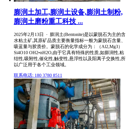
膨润土加工,膨润土设备,膨润土制粉,
膨润土磨粉重工科技 ...
2025年2月13日 · 膨润土(Bentonite)是以蒙脱石为主的含
水粘土矿,其原矿品质主要衡量指标一般为蒙脱石含量、
吸蓝量与胶质价。蒙脱石的化学成分为：（Al2,Mg3）
Si4O10 OH2•nH2O,由于它具有特殊的性质,如膨润性,粘
结性,吸附性,催化性,触变性,悬浮性以及阳离子交换性,所
以广泛用于各个工业领域。
联系电话: 180 3780 8511