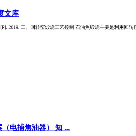
度文库
CNA[P]. 2019. 二、回转窑煅烧工艺控制 石油焦锻烧主要是利
捕焦油器） 知 ...