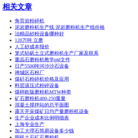
相关文章
角页岩粉碎机
泥岩磨粉机生产线 泥岩磨粉机生产线价格
治精品砂粉设备哪种好
120万吨 立磨
人工砂成本报价
笼式铝矾土立式磨粉机生产厂家及联系
重晶石磨粉机教学ptd文件
日产5500吨河沙沙石设备
禅城区石粉厂
煤矸石粉碎机价格及应用
料层滚压式粉碎设备
煤样欧版磨粉机MTW种类
矿石磨粉机400-250重量
混凝土搅拌站的总平面图
露天开采煤矿日均产量磨粉机设备
生产企业成本比例明细表
上海专业生产
加工大理石简易设备多少钱
明矾土石矿石磨粉机