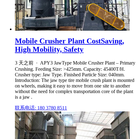
Mobile Crusher Plant CostSaving,
High Mobility, Safety
3 天之前 · APY3 JawType Mobile Crusher Plant – Primary
Crushing. Feeding Size: >425mm. Capacity: 45400T/H.
Crusher type: Jaw Type. Finished Particle Size: 040mm.
Introduction: The jaw type tire mobile crush plant is mounted
on wheels, making it easy to move from one site to another
without the need for complex transportation core of the plant
is a jaw .
联系电话: 180 3780 8511