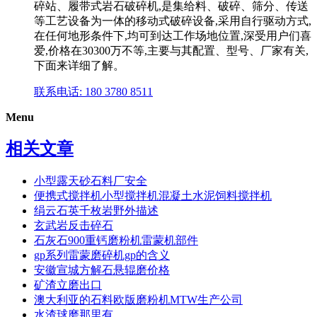
碎站、履带式岩石破碎机,是集给料、破碎、筛分、传送
等工艺设备为一体的移动式破碎设备,采用自行驱动方式,
在任何地形条件下,均可到达工作场地位置,深受用户们喜
爱,价格在30300万不等,主要与其配置、型号、厂家有关,
下面来详细了解。
联系电话: 180 3780 8511
Menu
相关文章
小型露天砂石料厂安全
便携式搅拌机小型搅拌机混凝土水泥饲料搅拌机
绢云石英千枚岩野外描述
玄武岩反击碎石
石灰石900重钙磨粉机雷蒙机部件
gp系列雷蒙磨碎机gp的含义
安徽宣城方解石悬辊磨价格
矿渣立磨出口
澳大利亚的石料欧版磨粉机MTW生产公司
水渣球磨那里有