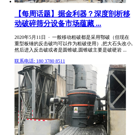
【每周话题】掘金利器？深度剖析移
动破碎筛分设备市场蕴藏 ...
2020年5月11日 · 一般移动粗破都是采用鄂破（但现在
重型板锤的反击破均可以作为粗破使用）,把大石头改小,
然后进入反击破或者是圆锥破,圆锥破主要是破硬岩 ...
联系电话: 180 3780 8511