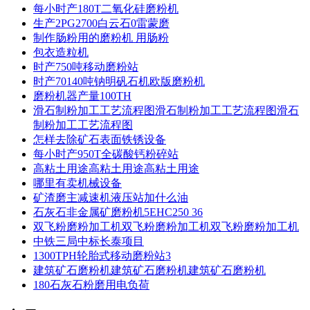
每小时产180T二氧化硅磨粉机
生产2PG2700白云石0雷蒙磨
制作肠粉用的磨粉机 用肠粉
包衣造粒机
时产750吨移动磨粉站
时产70140吨钠明矾石机欧版磨粉机
磨粉机器产量100TH
滑石制粉加工工艺流程图滑石制粉加工工艺流程图滑石
制粉加工工艺流程图
怎样去除矿石表面铁锈设备
每小时产950T全碳酸钙粉碎站
高粘土用途高粘土用途高粘土用途
哪里有卖机械设备
矿渣磨主减速机液压站加什么油
石灰石非金属矿磨粉机5EHC250 36
双飞粉磨粉加工机双飞粉磨粉加工机双飞粉磨粉加工机
中铁三局中标长泰项目
1300TPH轮胎式移动磨粉站3
建筑矿石磨粉机建筑矿石磨粉机建筑矿石磨粉机
180石灰石粉磨用电负荷