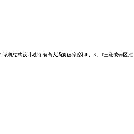
品特点1.该机结构设计独特,有高大涡旋破碎腔和P、S、T三段破碎区