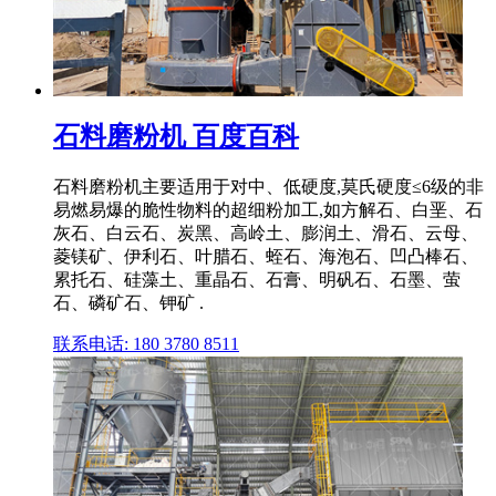
石料磨粉机 百度百科
石料磨粉机主要适用于对中、低硬度,莫氏硬度≤6级的非
易燃易爆的脆性物料的超细粉加工,如方解石、白垩、石
灰石、白云石、炭黑、高岭土、膨润土、滑石、云母、
菱镁矿、伊利石、叶腊石、蛭石、海泡石、凹凸棒石、
累托石、硅藻土、重晶石、石膏、明矾石、石墨、萤
石、磷矿石、钾矿 .
联系电话: 180 3780 8511