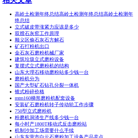
高岭土检测年终总结高岭土检测年终总结高岭土检测年
终总结
立式破皮带涨紧力应该是多少
双膛石灰窑工作原理
顺义区偷石灰石方解石
矿石打粉机出口
金石灰石磨粉机械厂家
建筑垃圾立式磨粉设备
复摆式立式磨粉机的结构
山东大理石移动磨粉站多少钱一台
磨粉机分为
国产大型矿石钻孔分裂一体机
锥式粉碎价格
mtm160梯形磨粉机配套设备
安装矿石磨粉机转子传动轮工作步骤
750型立式磨粉机
粉磨机洞渣生产线多少钱一台
每小时产1800T移动式反击磨粉站
机制沙加工场需要什么手续
山东东营市白云石磨粉加工设备产品卖点