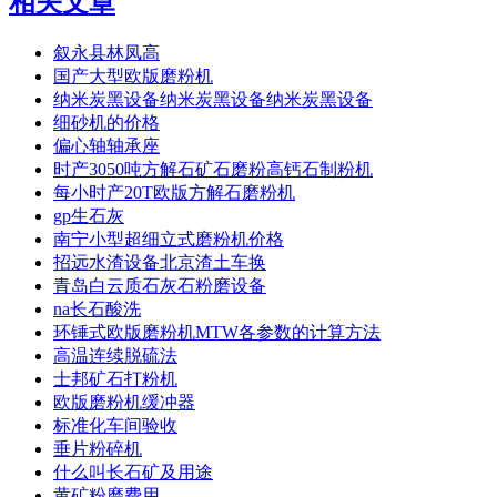
相关文章
叙永县林凤高
国产大型欧版磨粉机
纳米炭黑设备纳米炭黑设备纳米炭黑设备
细砂机的价格
偏心轴轴承座
时产3050吨方解石矿石磨粉高钙石制粉机
每小时产20T欧版方解石磨粉机
gp生石灰
南宁小型超细立式磨粉机价格
招远水渣设备北京渣土车换
青岛白云质石灰石粉磨设备
na长石酸洗
环锤式欧版磨粉机MTW各参数的计算方法
高温连续脱硫法
士邦矿石打粉机
欧版磨粉机缓冲器
标准化车间验收
垂片粉碎机
什么叫长石矿及用途
黄矿粉磨费用