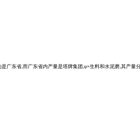
的是广东省,而广东省内产量是塔牌集团,φ×生料和水泥磨,其产量分别≥4