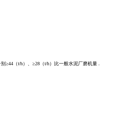
4（t/h）、≥28（t/h）比一般水泥厂磨机量 .