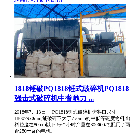
联系电话: 180 3780 8511
1818锤破PQ1818锤式破碎机PQ1818
强击式破碎机中誉鼎力 ...
2018年7月13日 · PQ1818锤式破碎机进料口尺寸
1800×920mm,能破碎不大于750mm的中低等硬度物料,出
料粒度在80mm以下,每个小时产量在300600吨,配用了两
台250千瓦的电机。