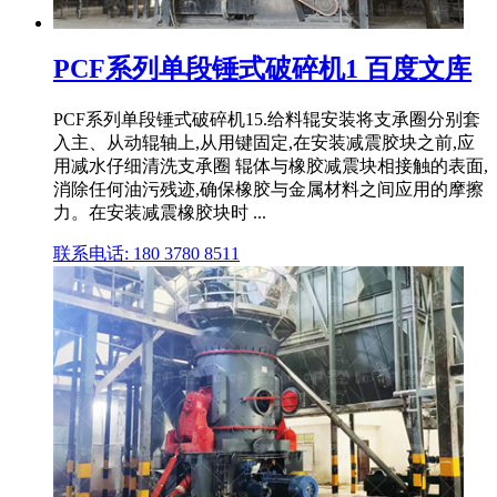
PCF系列单段锤式破碎机1 百度文库
PCF系列单段锤式破碎机15.给料辊安装将支承圈分别套
入主、从动辊轴上,从用键固定,在安装减震胶块之前,应
用减水仔细清洗支承圈 辊体与橡胶减震块相接触的表面,
消除任何油污残迹,确保橡胶与金属材料之间应用的摩擦
力。在安装减震橡胶块时 ...
联系电话: 180 3780 8511