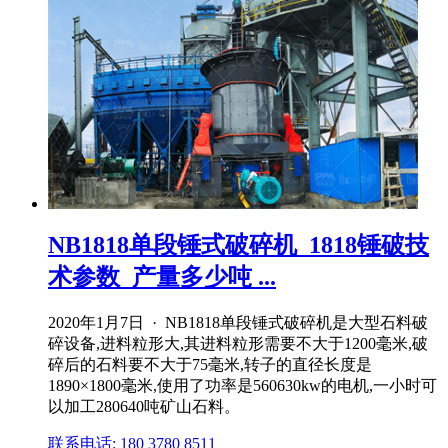
NB1818单段锤式破碎机_1818锤破技
术参数_产量多少吨 ...
2020年1月7日 · NB1818单段锤式破碎机是大型石料破
碎设备,进料粒形大,其进料粒形需要不大于1200毫米,破
碎后的石料要不大于75毫米,转子的直径长度是
1890×1800毫米,使用了功率是560630kw的电机,一小时可
以加工280640吨矿山石料。
联系电话: 180 3780 8511