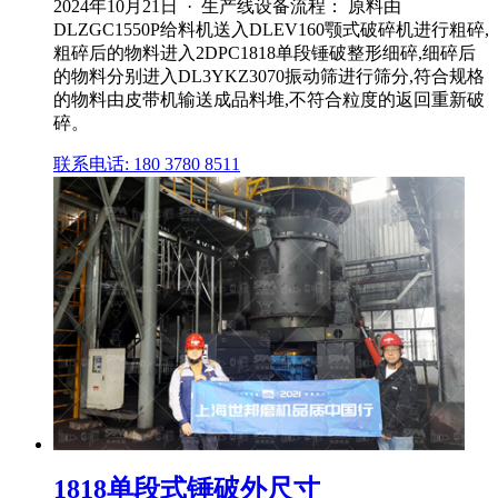
2024年10月21日 · 生产线设备流程： 原料由
DLZGC1550P给料机送入DLEV160颚式破碎机进行粗碎,
粗碎后的物料进入2DPC1818单段锤破整形细碎,细碎后
的物料分别进入DL3YKZ3070振动筛进行筛分,符合规格
的物料由皮带机输送成品料堆,不符合粒度的返回重新破
碎。
联系电话: 180 3780 8511
1818单段式锤破外尺寸