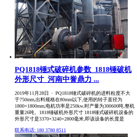
PQ1818锤式破碎机参数_1818锤破机
外形尺寸_河南中誉鼎力 ...
2019年11月28日 · PQ1818锤式破碎机的进料粒度不大
于750mm,出料规格在80mm以下,使用的转子直径为
1800×1800mm,电机功率是250kw,时产量为300600吨,整机
重量26吨。1818锤破机外形尺寸 1818锤式破碎机设备的
外形尺寸是3370×3240×2800毫米,即该设备的长度是
联系电话: 180 3780 8511