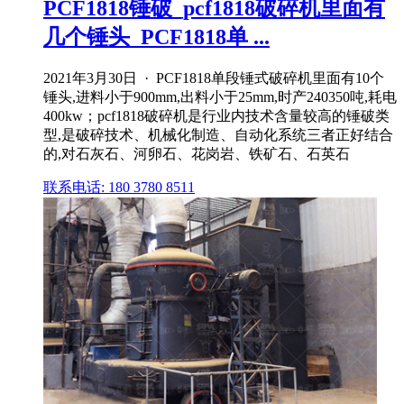
PCF1818锤破_pcf1818破碎机里面有
几个锤头_PCF1818单 ...
2021年3月30日 · PCF1818单段锤式破碎机里面有10个
锤头,进料小于900mm,出料小于25mm,时产240350吨,耗电
400kw；pcf1818破碎机是行业内技术含量较高的锤破类
型,是破碎技术、机械化制造、自动化系统三者正好结合
的,对石灰石、河卵石、花岗岩、铁矿石、石英石
联系电话: 180 3780 8511