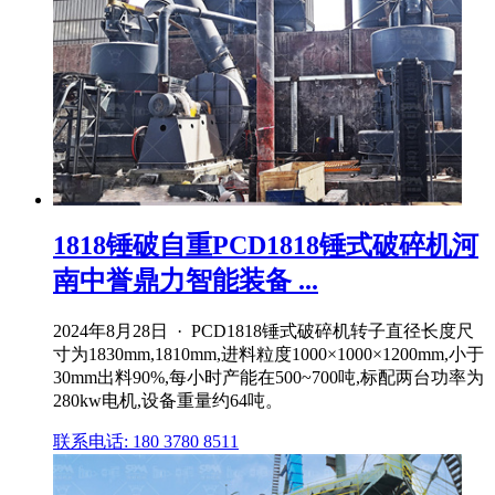
1818锤破自重PCD1818锤式破碎机河
南中誉鼎力智能装备 ...
2024年8月28日 · PCD1818锤式破碎机转子直径长度尺
寸为1830mm,1810mm,进料粒度1000×1000×1200mm,小于
30mm出料90%,每小时产能在500~700吨,标配两台功率为
280kw电机,设备重量约64吨。
联系电话: 180 3780 8511