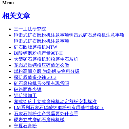
Menu
相关文章
三一工法研究院
锤击式矿石磨粉机注意事项锤击式矿石磨粉机注意事项
锤击式矿石磨粉机注意事项
矸石欧版磨粉机MTW
碳酸钙磨粉机产量90T-H
大型矿石磨粉机和粉磨生石灰机
花岗岩重钙粉压碎值怎么做
煤粉高细立磨 为您解决物料分级
探矿权值多少钱 2013
矿石磨粉机贵公司有现货吗
破路面多少钱
铝矿深加工
额式铝矾土立式磨粉机动定额板安装标准
LM系列石灰石碳酸钙磨粉机有哪些性能优点
石灰石制粉生产线需要办什么手
硬岩立式磨矿石磨粉机械
宁夏石膏粉