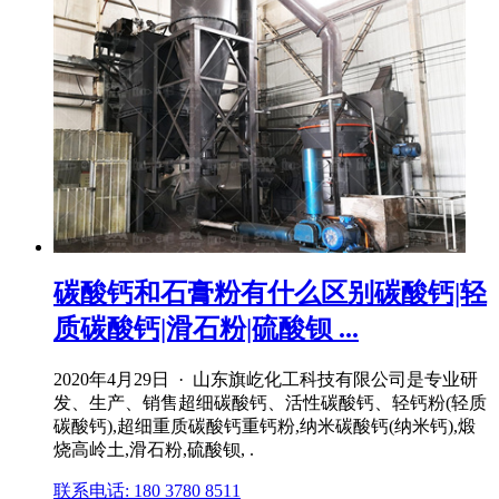
碳酸钙和石膏粉有什么区别碳酸钙|轻
质碳酸钙|滑石粉|硫酸钡 ...
2020年4月29日 · 山东旗屹化工科技有限公司是专业研
发、生产、销售超细碳酸钙、活性碳酸钙、轻钙粉(轻质
碳酸钙),超细重质碳酸钙重钙粉,纳米碳酸钙(纳米钙),煅
烧高岭土,滑石粉,硫酸钡, .
联系电话: 180 3780 8511