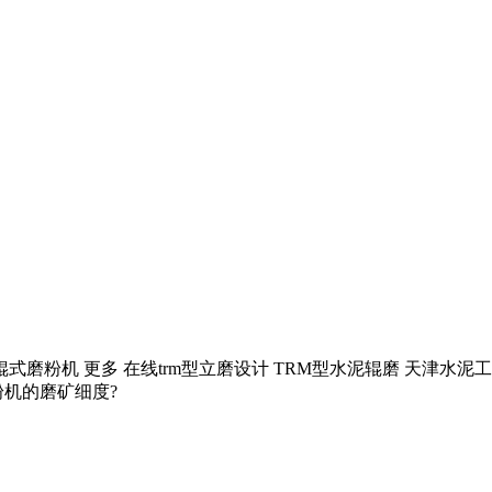
辊式磨粉机 更多 在线trm型立磨设计 TRM型水泥辊磨 天津水泥
机的磨矿细度?