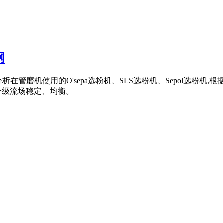
网
究分析在管磨机使用的O'sepa选粉机、SLS选粉机、Sepol选
分级流场稳定、均衡。