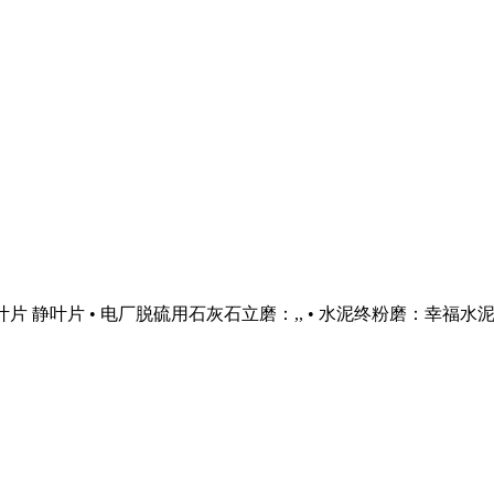
片 静叶片 • 电厂脱硫用石灰石立磨：,, • 水泥终粉磨：幸福水泥签订