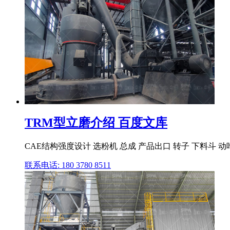
TRM型立磨介绍 百度文库
CAE结构强度设计 选粉机 总成 产品出口 转子 下料斗 动叶
联系电话: 180 3780 8511