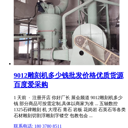
9012雕刻机多少钱批发价格优质货源
百度爱采购
1 天前 · 注册开店 你好厂长 展会频道 9012雕刻机多少
钱 部分商品可按需定制,具体以商家为准 ... 五轴数控
1325石碑雕刻 机 大理石 青石 岩板 花岗岩 石英石等各类
石材雕刻切割浮雕刻字镂空 包教包会 ...
联系电话: 180 3780 8511