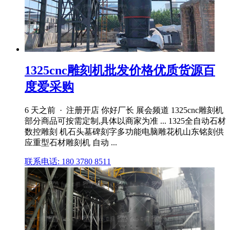
1325cnc雕刻机批发价格优质货源百
度爱采购
6 天之前 · 注册开店 你好厂长 展会频道 1325cnc雕刻机
部分商品可按需定制,具体以商家为准 ... 1325全自动石材
数控雕刻 机石头墓碑刻字多功能电脑雕花机山东铭刻供
应重型石材雕刻机 自动 ...
联系电话: 180 3780 8511