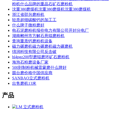
粉机什么品牌的重晶石矿石磨粉机
沈重380磨煤机沈重380磨煤机沈重380磨煤机
浙江省邵兴磨粉机
轻质超细碳酸钙的加工工
什么牌子微粉磨好
电石泥磨粉机报价电力有限公司开封分电厂
湖南郴州市方解石悬辊磨粉机
查询重质钙磨粉机设备
磁力碾磨机磁力碾磨机磁力碾磨机
绵润科技有限公司反击破
hl4pgz200型磨辊磨环矿石磨粉机
海泡石粉磨设备厂家
500到制粉机械雷蒙磨什么牌好
圆台磨价格中国供应商
SANBAO立式磨粉机
出售磨机13米
产品