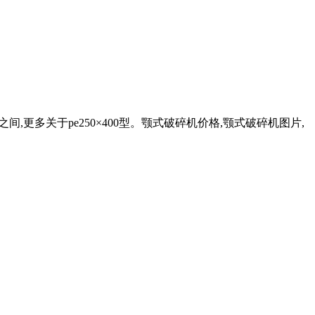
0吨之间,更多关于pe250×400型。颚式破碎机价格,颚式破碎机图片,