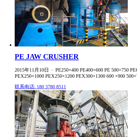
PE JAW CRUSHER
2015年11月10日 · PE250×400 PE400×600 PE 500×750 PE6
PEX250×1000 PEX250×1200 PEX300×1300 600 ×900 500×7
联系电话: 180 3780 8511