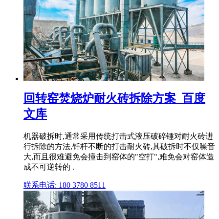
回转窑焚烧炉耐火砖拆除方案_百度
文库
机器破拆时,通常采用传统打击式液压破碎锤对耐火砖进
行拆除的方法,钎杆不断的打击耐火砖,其破拆时不仅噪音
大,而且很难避免会撞击到窑体的"空打",难免会对窑体造
成不可逆转的 .
联系电话: 180 3780 8511