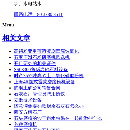
坝、水电站水
联系电话: 180 3780 8511
Menu
相关文章
高钙粉亚甲蓝溶液剧毒腐蚀氧化
石家庄滑石粉研磨机风选机
开矿要办的相关证件
SS08300角砾岩砂石料设备
时产3555吨高岭土二氧化硅磨粉机
上海4R摆式雷蒙磨磨粉机设备
膨润土矿公司销售合同
石灰石厂管理员聘用协议
立磨技术设备
随意倾倒要罚款厨余石灰石怎么办
西安方解石厂
石头磨粉的沙子遇水粘黏在一起能做些什么
各种磨粉机