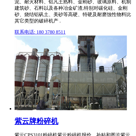
泥、耐火材料、铝凡土熟料、金刚砂、玻璃原料、机制
建筑砂、石料以及各种冶金矿渣,特别对碳化硅、金刚
砂、烧结铝矾土、美砂等高硬、特硬及耐磨蚀性物料比
其它类型的破碎机产 .
联系电话: 180 3780 8511
紫云牌粉碎机
紫云CPS3101粉碎机紫云粉碎机报价、补贴和图片紫云